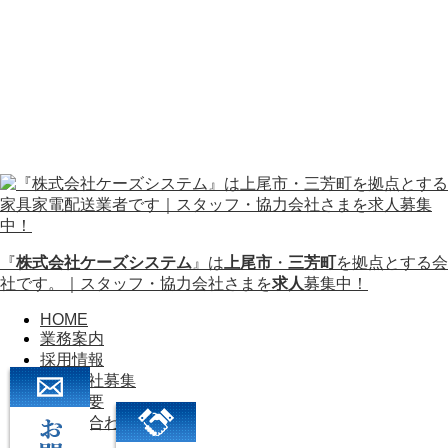
『
株式会社ケーズシステム
』は
上尾市
・
三芳町
を拠点とする会
社です。｜スタッフ・協力会社さまを
求人
募集中！
HOME
業務案内
採用情報
協力会社募集
会社概要
お問い合わせ
BLOG